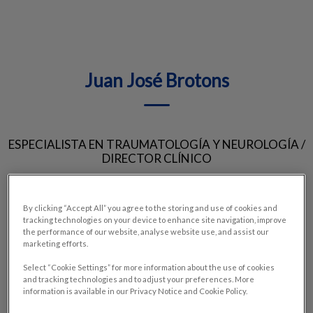
Juan José Brotons
ESPECIALISTA EN TRAUMATOLOGÍA Y NEUROLOGÍA /
DIRECTOR CLÍNICO
By clicking “Accept All” you agree to the storing and use of cookies and
tracking technologies on your device to enhance site navigation, improve
the performance of our website, analyse website use, and assist our
marketing efforts.
Select “Cookie Settings” for more information about the use of cookies
and tracking technologies and to adjust your preferences. More
information is available in our Privacy Notice and Cookie Policy.